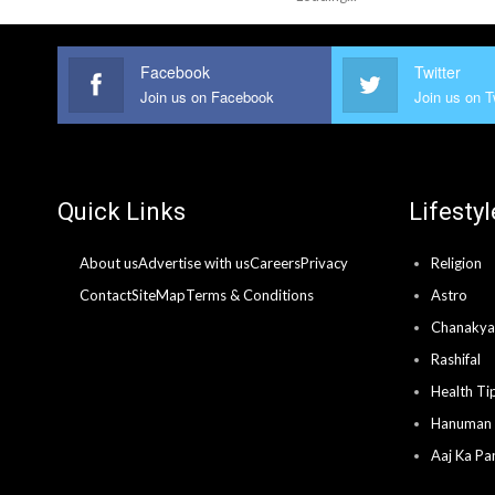
Facebook
Twitter
Join us on Facebook
Join us on T
Quick Links
Lifestyl
About us
Advertise with us
Careers
Privacy
Religion
Contact
SiteMap
Terms & Conditions
Astro
Chanakya 
Rashifal
Health Ti
Hanuman 
Aaj Ka Pa