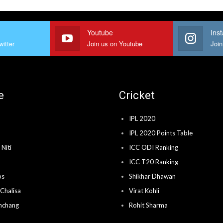
Youtube
Ins
witter
Join us on Youtube
Join
e
Cricket
IPL 2020
IPL 2020 Points Table
Niti
ICC ODI Ranking
ICC T20 Ranking
ps
Shikhar Dhawan
Chalisa
Virat Kohli
nchang
Rohit Sharma