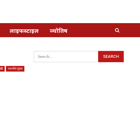
लाइफस्टाइल
ज्योतिष
AR
स्थानीय मुददा