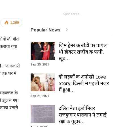
- Sponsored -
1,369
Popular News
ोगों की मौत
जिम ट्रेनर की बॉडी पर पागल
 कराया गया
थी डॉक्टर राजीव की पत्नी,
खूब…
Sep 25, 2021
 है। जानकारी
 एक घर में
दो लड़कों की अनोखी Love
।
Story: दिल्ली में पहली नजर
में हुआ…
ी मशक्कत के
Sep 21, 2021
से झुलस गए।
दलित नेता इंजीनियर
पटाखा बनाने
राजकुमार पासवान ने लगाई
रक्षा की गुहार…