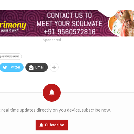
- Sponsored -
ं हुआ जोरदार धमाका
Twitter
Email
 real time updates directly on you device, subscribe now.
Subscribe