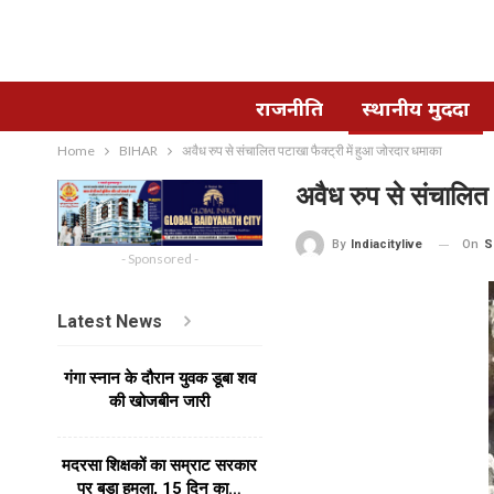
राजनीति
स्थानीय मुददा
Home
BIHAR
अवैध रुप से संचालित पटाखा फैक्ट्री में हुआ जोरदार धमाका
अवैध रुप से संचालित 
On
S
By
Indiacitylive
- Sponsored -
Latest News
गंगा स्नान के दौरान युवक डूबा शव
की खोजबीन जारी
मदरसा शिक्षकों का सम्राट सरकार
पर बड़ा हमला, 15 दिन का…