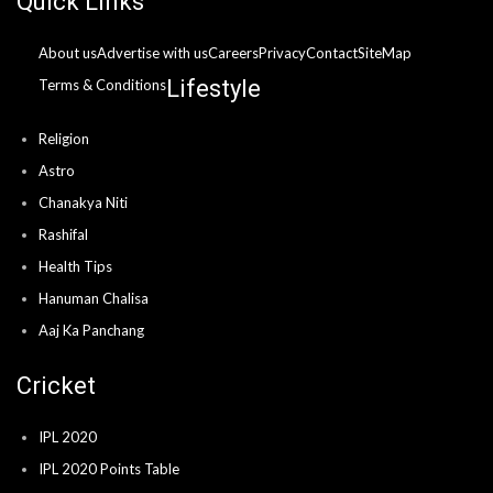
Quick Links
About us
Advertise with us
Careers
Privacy
Contact
SiteMap
Lifestyle
Terms & Conditions
Religion
Astro
Chanakya Niti
Rashifal
Health Tips
Hanuman Chalisa
Aaj Ka Panchang
Cricket
IPL 2020
IPL 2020 Points Table