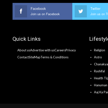
Facebook
Twitter
Join us on Facebook
Join us on T
Quick Links
Lifestyl
About us
Advertise with us
Careers
Privacy
Religion
Contact
SiteMap
Terms & Conditions
Astro
Chanakya 
Rashifal
Health Ti
Hanuman 
Aaj Ka Pa