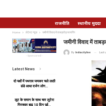
राजनीति
स्थानीय मुददा
Home
लेटेस्ट न्यूज़
जमीनी विवाद में ताबड़तोड़ फायरिंग
जमीनी विवाद में ताबड़
Last
By
Indiacitylive
- Sponsored -
Latest News
दो पक्षों में पथराव जमकर चले लाठी
डंडे आधा दर्जन लोग…
लूट के समान के साथ चार लुटेरा
गिरफ्तार बाढ 10 दिन पूर्व…