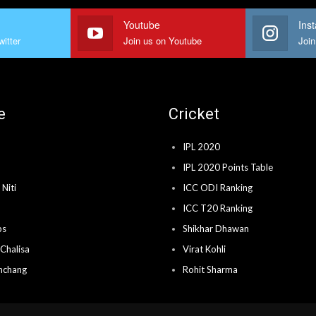
Youtube
Ins
witter
Join us on Youtube
Join
e
Cricket
IPL 2020
IPL 2020 Points Table
Niti
ICC ODI Ranking
ICC T20 Ranking
ps
Shikhar Dhawan
Chalisa
Virat Kohli
nchang
Rohit Sharma