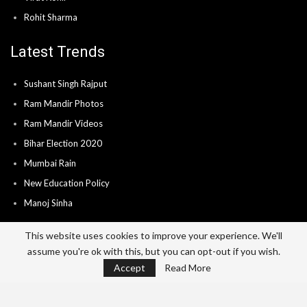
Rohit Sharma
Latest Trends
Sushant Singh Rajput
Ram Mandir Photos
Ram Mandir Videos
Bihar Election 2020
Mumbai Rain
New Education Policy
Manoj Sinha
This website uses cookies to improve your experience. We'll
assume you're ok with this, but you can opt-out if you wish.
Home
About
Advertise
Career
Accept
Read More
Send News & Video’s
Contact
Privacy Policy
Terms Of Use