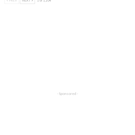
PREV
NEXT
1 of 1,104
- Sponsored -