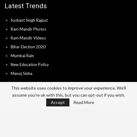
Latest Trends
Sushant Singh Rajput
Ram Mandir Photos
Ram Mandir Videos
Bihar Election 2020
Mumbai Rain
New Education Policy
Manoj Sinha
This website uses cookies to improve your experience. We'll
assume you're ok with this, but you can opt-out if you wish.
Home
About
Advertise
Career
Accept
Read More
Send News & Video’s
Contact
Privacy Policy
Terms Of Use
© 2026 - India City Live. All Rights Reserved.