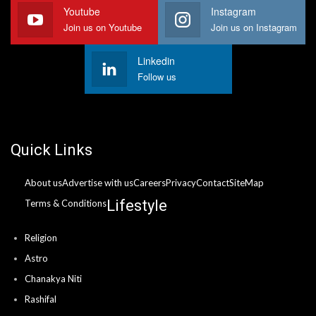
Youtube
Instagram
Join us on Youtube
Join us on Instagram
Linkedin
Follow us
Quick Links
About us
Advertise with us
Careers
Privacy
Contact
SiteMap
Lifestyle
Terms & Conditions
Religion
Astro
Chanakya Niti
Rashifal