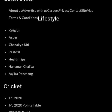
About us
Advertise with us
Careers
Privacy
Contact
SiteMap
Lifestyle
Terms & Conditions
Religion
Astro
Chanakya Niti
Rashifal
Health Tips
Hanuman Chalisa
Aaj Ka Panchang
Cricket
IPL 2020
IPL 2020 Points Table