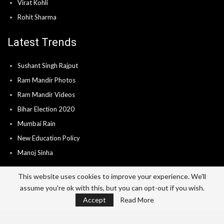
Virat Kohli
Rohit Sharma
Latest Trends
Sushant Singh Rajput
Ram Mandir Photos
Ram Mandir Videos
Bihar Election 2020
Mumbai Rain
New Education Policy
Manoj Sinha
This website uses cookies to improve your experience. We'll
assume you're ok with this, but you can opt-out if you wish.
Home
About
Advertise
Career
Accept
Read More
Send News & Video’s
Contact
Privacy Policy
Terms Of Use