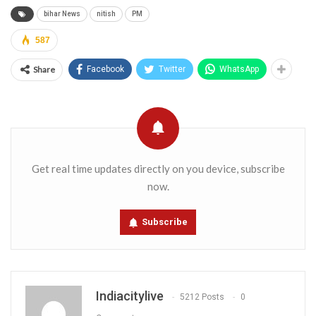
bihar News
nitish
PM
587
Share
Facebook
Twitter
WhatsApp
Get real time updates directly on you device, subscribe
now.
Subscribe
Indiacitylive
5212 Posts
0