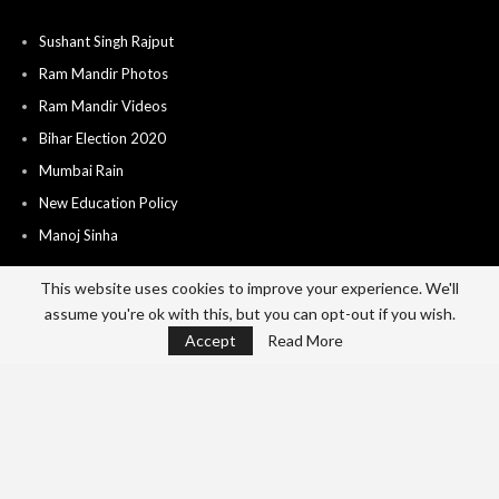
Sushant Singh Rajput
Ram Mandir Photos
Ram Mandir Videos
Bihar Election 2020
Mumbai Rain
New Education Policy
Manoj Sinha
This website uses cookies to improve your experience. We'll
assume you're ok with this, but you can opt-out if you wish.
Home
About
Advertise
Career
Accept
Read More
Send News & Video’s
Contact
Privacy Policy
Terms Of Use
© 2026 - India City Live. All Rights Reserved.
Website Design:
Cotlas