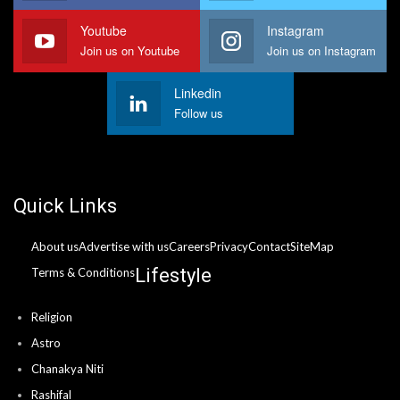
Youtube
Instagram
Join us on Youtube
Join us on Instagram
Linkedin
Follow us
Quick Links
About us
Advertise with us
Careers
Privacy
Contact
SiteMap
Lifestyle
Terms & Conditions
Religion
Astro
Chanakya Niti
Rashifal