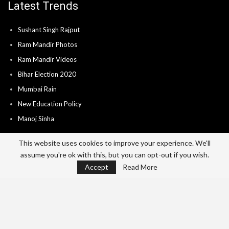
Latest Trends
Sushant Singh Rajput
Ram Mandir Photos
Ram Mandir Videos
Bihar Election 2020
Mumbai Rain
New Education Policy
Manoj Sinha
This website uses cookies to improve your experience. We'll
assume you're ok with this, but you can opt-out if you wish.
Home
About
Advertise
Career
Accept
Read More
Send News & Video’s
Contact
Privacy Policy
Terms Of Use
© 2026 - India City Live. All Rights Reserved.