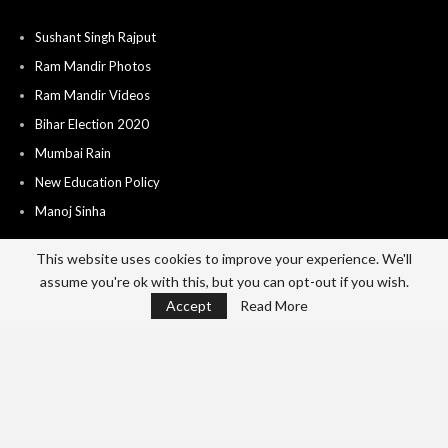
Sushant Singh Rajput
Ram Mandir Photos
Ram Mandir Videos
Bihar Election 2020
Mumbai Rain
New Education Policy
Manoj Sinha
This website uses cookies to improve your experience. We'll
assume you're ok with this, but you can opt-out if you wish.
Home
About
Advertise
Career
Accept
Read More
Send News & Video’s
Contact
Privacy Policy
Terms Of Use
© 2026 - India City Live. All Rights Reserved.
Website Design:
Cotlas