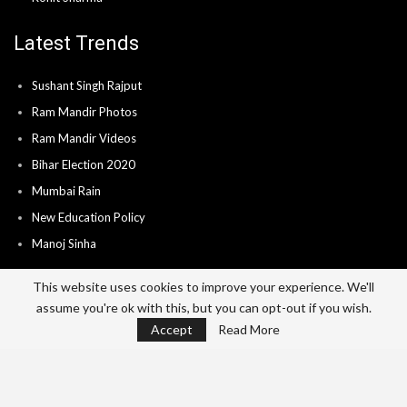
Latest Trends
Sushant Singh Rajput
Ram Mandir Photos
Ram Mandir Videos
Bihar Election 2020
Mumbai Rain
New Education Policy
Manoj Sinha
This website uses cookies to improve your experience. We'll
assume you're ok with this, but you can opt-out if you wish.
Home
About
Advertise
Career
Accept
Read More
Send News & Video’s
Contact
Privacy Policy
Terms Of Use