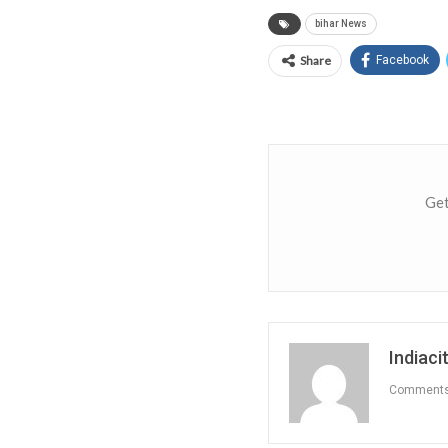
bihar News
Share
Facebook
Get
Indiacit
Comment