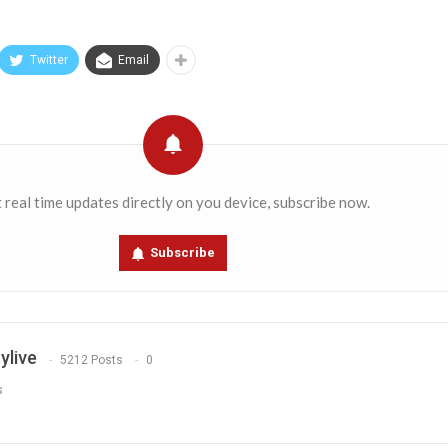
Twitter
Email
 real time updates directly on you device, subscribe now.
Subscribe
ylive
5212 Posts
0
s