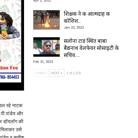
Apr 2, 2022
शिक्षक ने की आत्मदाह की
कोशिश..
Jan 22, 2022
सलोना टाडं स्थित बाबा
बैद्यनाथ वेलफेयर सोसाइटी के
सचिव…
Feb 21, 2022
PREV
NEXT
1 of 1,105
े चल रहे नाटक
.पी.पांडेय और
ं और डॉयलॉग की
थ मिलाकर उसे
 पांडेय व सतीश