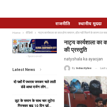
राजनीति
स्थानीय मुददा
Home
वीडियो
नाट्य कार्यशाला का कल होगा समापन, हॉल नही मिलने के कारण टल सकती ह
नाट्य कार्यशाला का 
की प्रस्तुति
- Sponsored -
natyshala ka ayaojan
Last
By
Indiacitylive
Latest News
दो पक्षों में पथराव जमकर चले लाठी
डंडे आधा दर्जन लोग…
लूट के समान के साथ चार लुटेरा
गिरफ्तार बाढ 10 दिन पूर्व…