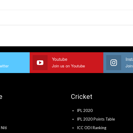
Youtube
Ins
witter
Join us on Youtube
Join
e
Cricket
IPL 2020
IPL 2020 Points Table
Niti
ICC ODI Ranking