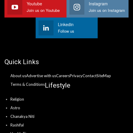
Youtube
Instagram
Join us on Youtube
Join us on Instagram
Linkedin
Follow us
Quick Links
About us
Advertise with us
Careers
Privacy
Contact
SiteMap
Lifestyle
Terms & Conditions
Religion
Astro
Chanakya Niti
Rashifal