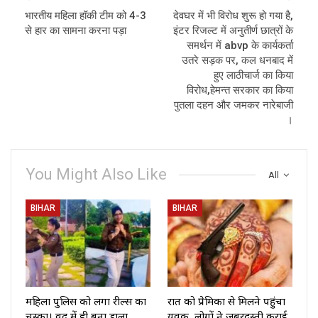
भारतीय महिला हॉकी टीम को 4-3
देवघर में भी विरोध शुरू हो गया है,
से हार का सामना करना पड़ा
इंटर रिजल्ट में अनुतीर्ण छात्रों के
समर्थन में abvp के कार्यकर्ता
उतरे सड़क पर, कल धनबाद में
हुए लाठीचार्ज का किया
विरोध,हेमन्त सरकार का किया
पुतला दहन और जमकर नारेबाजी
।
You Might Also Like
All
BIHAR
BIHAR
महिला पुलिस को लगा रील्स का
रात को प्रेमिका से मिलने पहुंचा
चस्का। वर्दी में ही बना डाला
युवक, लोगों ने ज़बरदस्ती कराई