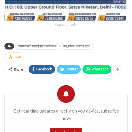
- sponsored -
छापेमारी करने गए कई पुलिसकर्मी घायल
बालू माफिया के हौसले बुलंद
664
Share
Facebook
Twitter
WhatsApp
Get real time updates directly on you device, subscribe
now.