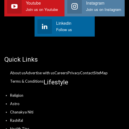
Youtube
Instagram
Join us on Youtube
Join us on Instagram
Linkedin
Follow us
Quick Links
About us
Advertise with us
Careers
Privacy
Contact
SiteMap
Lifestyle
Terms & Conditions
Religion
Astro
Chanakya Niti
Rashifal
Health Tips