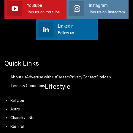
Youtube
Instagram
Join us on Youtube
Join us on Instagram
Linkedin
Follow us
Quick Links
About us
Advertise with us
Careers
Privacy
Contact
SiteMap
Lifestyle
Terms & Conditions
Religion
Astro
Chanakya Niti
Rashifal