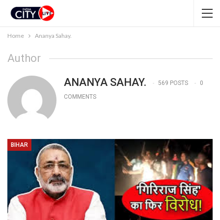
Home
Ananya Sahay.
Author
ANANYA SAHAY.
569 POSTS
0
COMMENTS
BIHAR