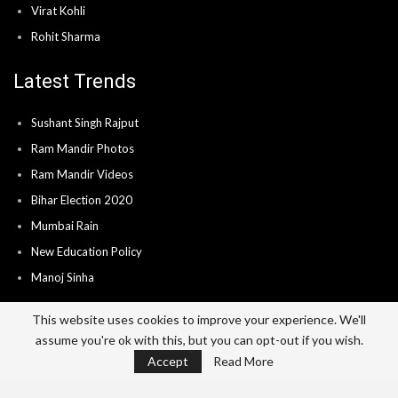
Virat Kohli
Rohit Sharma
Latest Trends
Sushant Singh Rajput
Ram Mandir Photos
Ram Mandir Videos
Bihar Election 2020
Mumbai Rain
New Education Policy
Manoj Sinha
This website uses cookies to improve your experience. We'll
assume you're ok with this, but you can opt-out if you wish.
Home
About
Advertise
Career
Accept
Read More
Send News & Video’s
Contact
Privacy Policy
Terms Of Use