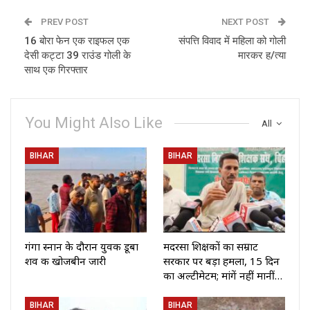
PREV POST
NEXT POST
16 बोरा फेन एक राइफल एक
संपत्ति विवाद में महिला को गोली
देसी कट्टा 39 राउंड गोली के
मारकर ह/त्या
साथ एक गिरफ्तार
You Might Also Like
All
BIHAR
BIHAR
गंगा स्नान के दौरान युवक डूबा
मदरसा शिक्षकों का सम्राट
शव की खोजबीन जारी
सरकार पर बड़ा हमला, 15 दिन
का अल्टीमेटम; मांगें नहीं मानीं…
BIHAR
BIHAR