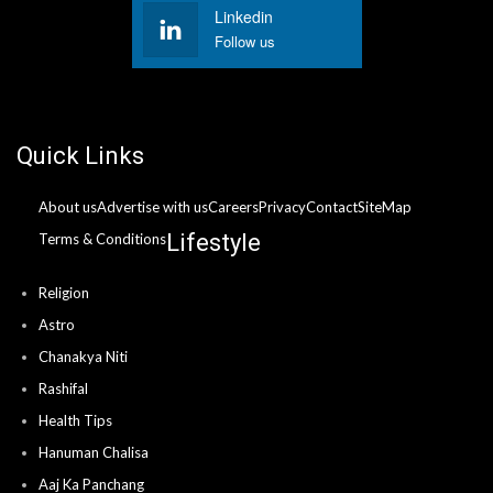
Linkedin
Follow us
Quick Links
About us
Advertise with us
Careers
Privacy
Contact
SiteMap
Lifestyle
Terms & Conditions
Religion
Astro
Chanakya Niti
Rashifal
Health Tips
Hanuman Chalisa
Aaj Ka Panchang