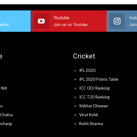
Youtube
Ins
witter
Join us on Youtube
Join
e
Cricket
IPL 2020
IPL 2020 Points Table
Niti
ICC ODI Ranking
ICC T20 Ranking
ps
Shikhar Dhawan
Chalisa
Virat Kohli
nchang
Rohit Sharma