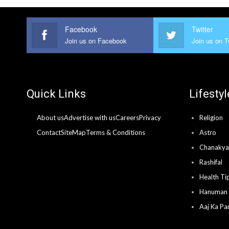
Facebook
Twitter
Join us on Facebook
Join us on T
Quick Links
Lifestyl
About us
Advertise with us
Careers
Privacy
Religion
Contact
SiteMap
Terms & Conditions
Astro
Chanakya 
Rashifal
Health Ti
Hanuman 
Aaj Ka Pa