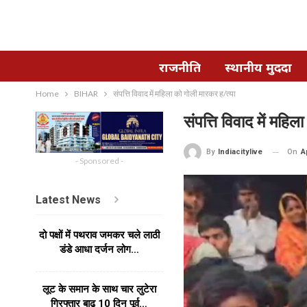
राजनीति
स्थानीय मुददा
Home
BIHAR
संपत्ति विवाद में महिला को गोली मारकर ह/त्या
संपत्ति विवाद में महि
On
A
By
Indiacitylive
- Sponsored -
Latest News
दो पक्षों में पथराव जमकर चले लाठी
डंडे आधा दर्जन लोग…
लूट के समान के साथ चार लुटेरा
गिरफ्तार बाढ 10 दिन पूर्व…