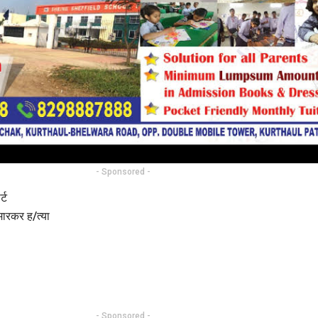
- Sponsored -
्ट
 मारकर ह/त्या
- Sponsored -