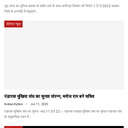
लूट कांड का पुलिस-बक्सर से संदीप वर्मा के साथ कपीन्द्र किशोर की रिपोर्ट-17/7/2022-बक्सर
जिले के धनसोई में माइक्रो…
लेटेस्ट न्यूज़
पंडारक मुखिया संघ का चुनाव संपन्न, मनोज राम बने सचिव
Indiacitylive
Jul 11, 2022
पंडारक मुखिया संघ का चुनाव -बाढ़ 11.07.22-। पंडारक प्रखंड मुखिया संघ का चुनाव पंडारक गांव
के समुदायिक भवन में…