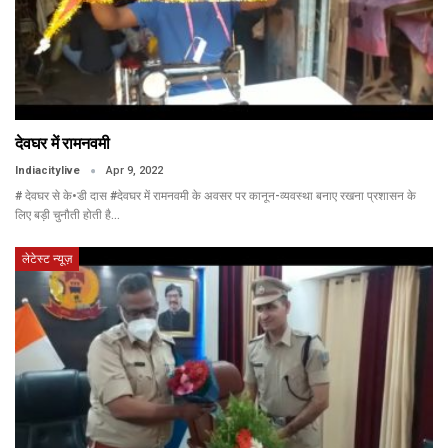
देवघर में रामनवमी
Indiacitylive
Apr 9, 2022
# देवघर से के•डी दास #देवघर में रामनवमी के अवसर पर कानून-व्यवस्था बनाए रखना प्रशासन के
लिए बड़ी चुनौती होती है…
लेटेस्ट न्यूज़