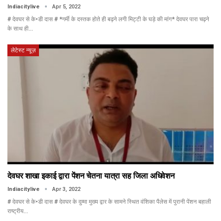
Indiacitylive
Apr 5, 2022
# देवघर से के•डी दास # *गर्मी के दस्तक होते ही बढ़ने लगी मिट्टी के घड़े की मांग* देवघर पारा चढ़ने
के साथ ही…
लेटेस्ट न्यूज़
देवघर शाखा इकाई द्वारा पेंशन चेतना यात्रा सह जिला अधिवेशन
Indiacitylive
Apr 3, 2022
# देवघर से के•डी दास # देवघर के दुम्मा मुख्य द्वार के सामने स्थित वंशिका पैलेस में पुरानी पेंशन बहाली
राष्ट्रीय…