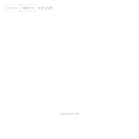
PREV
NEXT
1 of 1,105
- Sponsored -