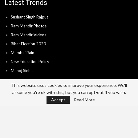
Latest Trends
Sushant Singh Rajput
Ram Mandir Photos
Ram Mandir Videos
Bihar Election 2020
Mumbai Rain
New Education Policy
Manoj Sinha
This website uses cookies to improve your experience. We'll
assume you're ok with this, but you can opt-out if you wish.
Home
About
Advertise
Career
Accept
Read More
Send News & Video’s
Contact
Privacy Policy
Terms Of Use
© 2026 - India City Live. All Rights Reserved.