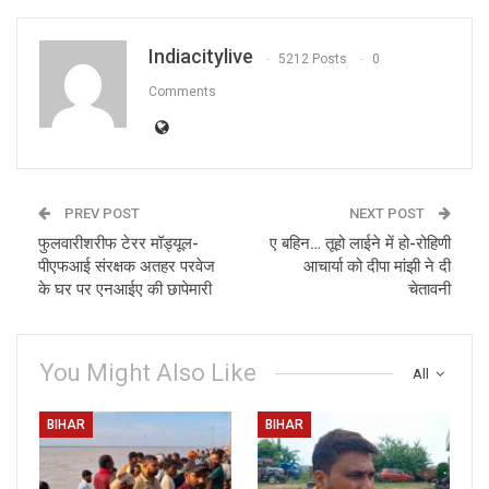
Indiacitylive
5212 Posts
0
Comments
PREV POST
NEXT POST
फुलवारीशरीफ टेरर मॉड्यूल-
ए बहिन… तूहो लाईने में हो-रोहिणी
पीएफआई संरक्षक अतहर परवेज
आचार्या को दीपा मांझी ने दी
के घर पर एनआईए की छापेमारी
चेतावनी
You Might Also Like
All
BIHAR
BIHAR